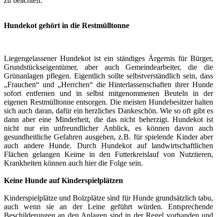
zu beachten:
Hundekot gehört in die Restmülltonne
Liegengelassener Hundekot ist ein ständiges Ärgernis für Bürger,
Grundstückseigentümer, aber auch Gemeindearbeiter, die die
Grünanlagen pflegen. Eigentlich sollte selbstverständlich sein, dass
„Frauchen“ und „Herrchen“ die Hinterlassenschaften ihrer Hunde
sofort entfernen und in selbst mitgenommenen Beuteln in der
eigenen Restmülltonne entsorgen. Die meisten Hundebesitzer halten
sich auch daran, dafür ein herzliches Dankeschön. Wie so oft gibt es
dann aber eine Minderheit, die das nicht beherzigt. Hundekot ist
nicht nur ein unfreundlicher Anblick, es können davon auch
gesundheitliche Gefahren ausgehen, z.B. für spielende Kinder aber
auch andere Hunde. Durch Hundekot auf landwirtschaftlichen
Flächen gelangen Keime in den Futterkreislauf von Nutztieren,
Krankheiten können auch hier die Folge sein.
Keine Hunde auf Kinderspielplätzen
Kinderspielplätze und Bolzplätze sind für Hunde grundsätzlich tabu,
auch wenn sie an der Leine geführt würden. Entsprechende
Beschilderungen an den Anlagen sind in der Regel vorhanden und