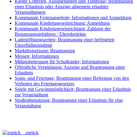
Kleine Lotterien, Ausspielungen und Tombolas; Beantragung
einer Erlaubnis oder Anzeige allgemein erlaubter
Veranstaltungen
Kommunale Ferienangebote; Informationen und Anmeldung
Kommunale Kindertageseinrichtung; Anmeldung
Kommunale Kindertageseinrichtung; Zahlung der
Benutzungsgebühren / Elternbeiträge
Ladenöffnungszeiten; Beantragung einer befristeten
Einzelfallausnahme
Marktfestsetzung; Beantragung
Messen; Informationen
Mittagsbetreuung für Schulkinder; Informationen
Öffentliche Vergnügung; Anzeige und Beantragung einer
Erlaubnis
Sonn- und Feiertage; Beantragung einer Befreiung von den
Verboten des Feiertagsgesetzes
Spiele mit Gewinnmöglichkeit; Beantragung einer Erlaubnis
zur Veranstaltung
Straßenbenutzung; Beantragung einer Erlaubnis für eine
Veranstaltung
zurück